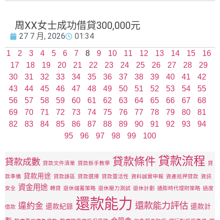
周XX女士成功借貸300,000元
27 7 月, 2026
01:34
1
2
3
4
5
6
7
8
9
10
11
12
13
14
15
16
17
18
19
20
21
22
23
24
25
26
27
28
29
30
31
32
33
34
35
36
37
38
39
40
41
42
43
44
45
46
47
48
49
50
51
52
53
54
55
56
57
58
59
60
61
62
63
64
65
66
67
68
69
70
71
72
73
74
75
76
77
78
79
80
81
82
83
84
85
86
87
88
89
90
91
92
93
94
95
96
97
98
99
100
貸款流程
貸款條件
貸款成數
貸款文件清單
貸款新手教學
貸
貸款用途
款準備
貸款誤區
貸款選擇
貸款靈活性
資料誠實申報
資產抵押貸款
資訊
資金用途
安全
轉貸
退休儲蓄策略
退休壓力測試
退休計劃
通膨時代理財策略
過度
還款能力
還款能力評估
違約金
還款紀錄
還款計
借款