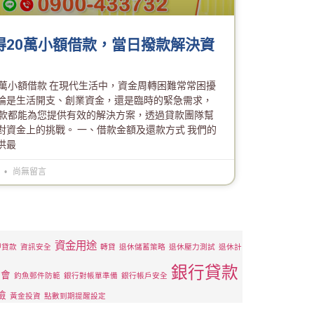
得20萬小額借款，當日撥款解決資
0萬小額借款 在現代生活中，資金周轉困難常常困擾
論是生活開支、創業資金，還是臨時的緊急需求，
借款都能為您提供有效的解決方案，透過貸款團隊幫
對資金上的挑戰。 一、借款金額及還款方式 我們的
供最
6
尚無留言
資金用途
押貸款
資訊安全
轉貸
退休儲蓄策略
退休壓力測試
退休計
銀行貸款
管會
釣魚郵件防範
銀行對帳單準備
銀行帳戶安全
險
黃金投資
點數到期提醒設定