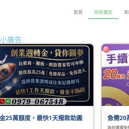
首頁
所有廣告
知
s: 小廣告
金25萬額度，最快1天撥款助圓
急需2
為何選擇免