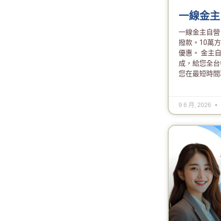
一線金主
一線金主自營
撥款。10萬
優惠。 金主
成，給您全台
您在最短時間
9 6 月, 2026