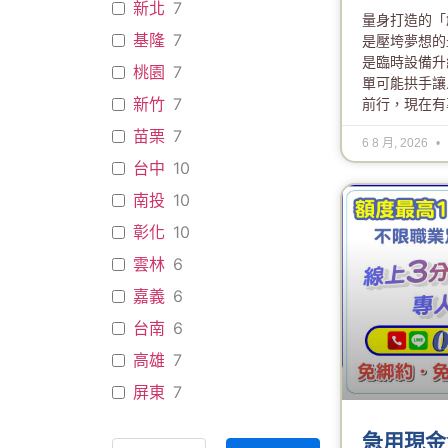
新北
7
量身打造的「
基隆
7
是壓垮夢想的
是臨時設備升
桃園
7
單可能拱手讓
新竹
7
前行，現在有
苗栗
7
6 8 月, 2026
台中
10
南投
10
彰化
10
雲林
6
嘉義
6
台南
6
高雄
7
屏東
7
急用現金