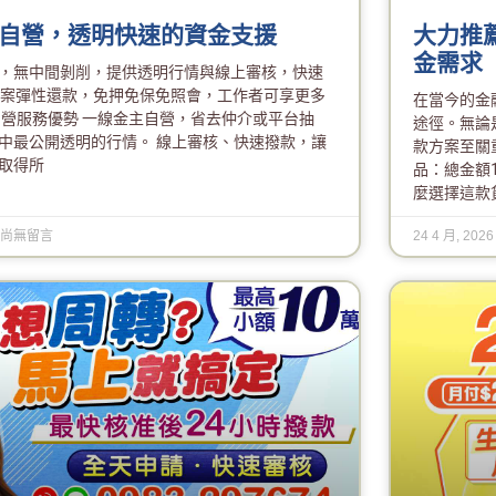
自營，透明快速的資金支援
大力推
金需求
，無中間剝削，提供透明行情與線上審核，快速
方案彈性還款，免押免保免照會，工作者可享更多
在當今的金
自營服務優勢 一線金主自營，省去仲介或平台抽
途徑。無論
中最公開透明的行情。 線上審核、快速撥款，讓
款方案至關
取得所
品：總金額1
麼選擇這款
尚無留言
24 4 月, 202