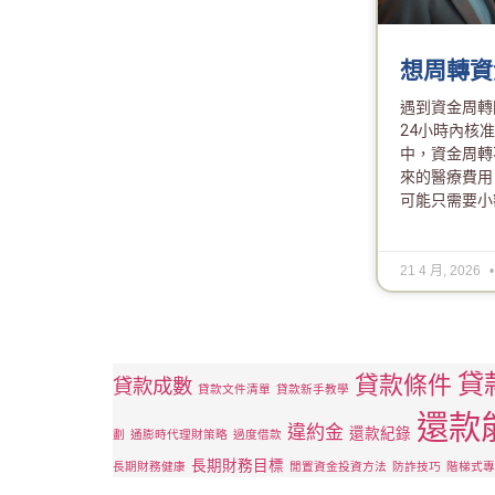
想周轉資
遇到資金周轉
24小時內核
中，資金周轉
來的醫療費用
可能只需要小
21 4 月, 2026
貸
貸款條件
貸款成數
貸款文件清單
貸款新手教學
還款
違約金
還款紀錄
劃
通膨時代理財策略
過度借款
長期財務目標
長期財務健康
閒置資金投資方法
防詐技巧
階梯式專