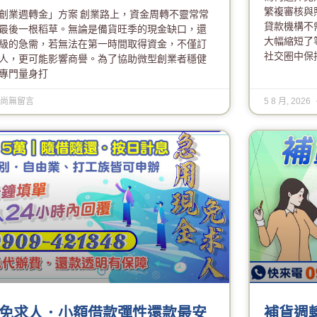
繁複審核與
創業週轉金」方案 創業路上，資金周轉不靈常常
貸款機構不
最後一根稻草。無論是備貨旺季的現金缺口，還
大幅縮短了
級的急需，若無法在第一時間取得資金，不僅訂
社交圈中保
人，更可能影響商譽。為了協助微型創業者穩健
專門量身打
尚無留言
5 8 月, 2026
免求人．小額借款彈性還款最安
補貨週