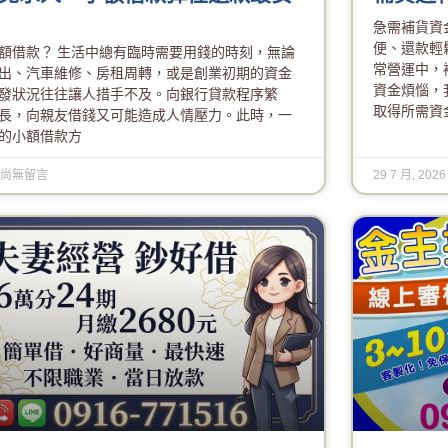
急需補貨資金
便、還款輕
額借款？ 生活中總有臨時需要用錢的時刻，無論
常營運中，
出、汽車維修、房租周轉，或是創業初期的資金
資金煩惱，
發狀況往往讓人措手不及。向銀行貸款程序繁
取得所需資
長，向親友借錢又可能造成人情壓力。此時，一
的小額借款方
尚無留言
29 7 月, 202