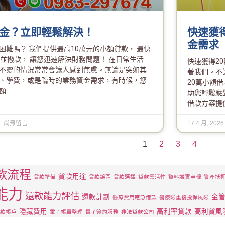
金？立即輕鬆解決！
快速獲
金需求
困難嗎？ 我們提供最高10萬元的小額貸款， 最快
准並撥款， 讓您迅速解決財務問題！ 在日常生活
快速獲得2
不靈的情況常常會讓人感到焦慮。無論是突如其
著我們。不
、學費，或是臨時的業務資金需求，有時候，您
20萬小額
額
助您輕鬆應
借款方案提
尚無留言
17 4 月, 202
1
2
3
4
款流程
貸款用途
貸款準備
貸款誤區
貸款選擇
貸款靈活性
資料誠實申報
資產抵
能力
還款能力評估
還款計劃
金
醫療費用應急借款
醫療險重複投保風險
隱藏費用
高利率貸款
高利貸風
款帳戶
電子帳單整理
電子簽約服務
非法貸款公司