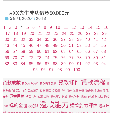
陳XX先生成功借貸50,000元
5 8 月, 2026
20:18
1
2
3
4
5
6
7
8
9
10
11
12
13
14
15
16
17
18
19
20
21
22
23
24
25
26
27
28
29
30
31
32
33
34
35
36
37
38
39
40
41
42
43
44
45
46
47
48
49
50
51
52
53
54
55
56
57
58
59
60
61
62
63
64
65
66
67
68
69
70
71
72
73
74
75
76
77
78
79
80
81
82
83
84
85
86
87
88
89
90
91
92
93
94
95
96
97
98
99
100
貸款流程
貸款條件
貸款成數
貸款文件清單
貸款新手教學
貸
貸款用途
款準備
貸款誤區
貸款選擇
貸款靈活性
資料誠實申報
資產抵押貸款
資訊
資金用途
安全
轉貸
退休儲蓄策略
退休壓力測試
退休計劃
通膨時代理財策略
過度
還款能力
違約金
還款能力評估
還款紀錄
還款計
借款