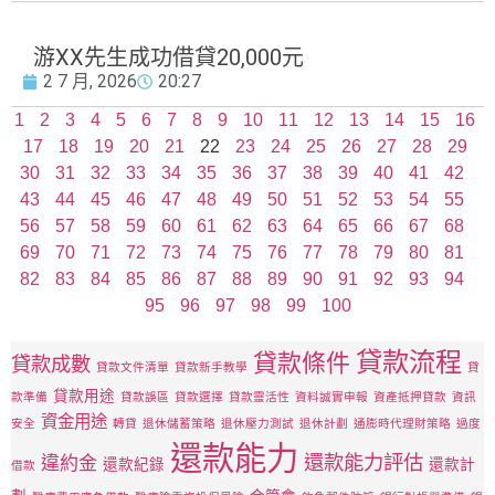
游XX先生成功借貸20,000元
2 7 月, 2026
20:27
1
2
3
4
5
6
7
8
9
10
11
12
13
14
15
16
17
18
19
20
21
22
23
24
25
26
27
28
29
30
31
32
33
34
35
36
37
38
39
40
41
42
43
44
45
46
47
48
49
50
51
52
53
54
55
56
57
58
59
60
61
62
63
64
65
66
67
68
69
70
71
72
73
74
75
76
77
78
79
80
81
82
83
84
85
86
87
88
89
90
91
92
93
94
95
96
97
98
99
100
貸款流程
貸款條件
貸款成數
貸款文件清單
貸款新手教學
貸
貸款用途
款準備
貸款誤區
貸款選擇
貸款靈活性
資料誠實申報
資產抵押貸款
資訊
資金用途
安全
轉貸
退休儲蓄策略
退休壓力測試
退休計劃
通膨時代理財策略
過度
還款能力
還款能力評估
違約金
還款紀錄
還款計
借款