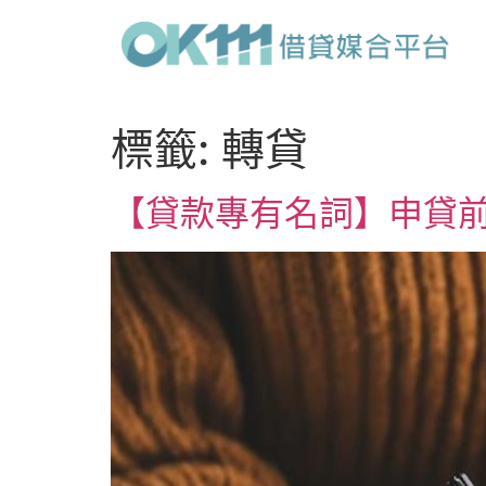
標籤:
轉貸
【貸款專有名詞】申貸