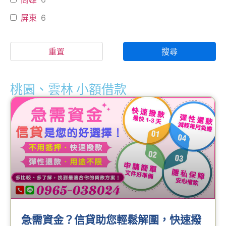
屏東
6
重置
搜尋
桃園、雲林 小額借款
急需資金？信貸助您輕鬆解圍，快速撥