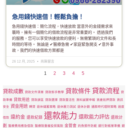
急用錢快速借！輕鬆負擔！
急用錢快速借：簡化流程，快速放款 當意外的金錢需求來
襲時，擁有一個簡化的借款流程是非常重要的。 透過我們
的服務，您可以享受快速放款的便利，無需繁瑣的文件和長
時間的等待。 無論是 ✔醫療急需 ✔家庭緊急開支 ✔意外事
故，我們的快速借款方案都是
26 12 月, 2025
尚無留言
1
2
3
4
5
貸款流程
貸款條件
貸款成數
貸款文件清單
貸款新手教學
貸
貸款用途
款準備
貸款誤區
貸款選擇
貸款靈活性
資料誠實申報
資產抵押貸款
資訊
資金用途
安全
轉貸
退休儲蓄策略
退休壓力測試
退休計劃
通膨時代理財策略
過度
還款能力
還款能力評估
違約金
還款紀錄
還款計
借款
劃
金管會
醫療費用應急借款
醫療險重複投保風險
釣魚郵件防範
銀行對帳單準備
銀