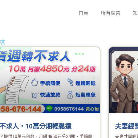
首頁
所有廣告
知
林
不求人，10萬分期輕鬆還
夫妻經
？提供10萬元貸款，月繳4850元分24期，手續簡
夫妻共同經