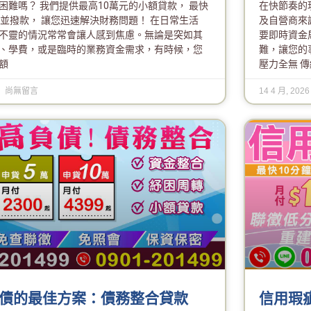
困難嗎？ 我們提供最高10萬元的小額貸款， 最快
在快節奏的
准並撥款， 讓您迅速解決財務問題！ 在日常生活
及自營商來
不靈的情況常常會讓人感到焦慮。無論是突如其
要即時資金
、學費，或是臨時的業務資金需求，有時候，您
難，讓您的事
額
壓力全無 傳
尚無留言
14 4 月, 202
債的最佳方案：債務整合貸款
信用瑕