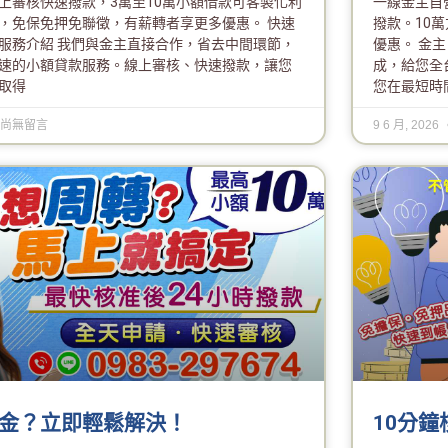
上審核快速撥款，3萬至10萬小額借款可客製化利
一線金主自
，免保免押免聯徵，有薪轉者享更多優惠。 快速
撥款。10
服務介紹 我們與金主直接合作，省去中間環節，
優惠。 金
速的小額貸款服務。線上審核、快速撥款，讓您
成，給您全
取得
您在最短時
尚無留言
9 6 月, 2026
金？立即輕鬆解決！
10分