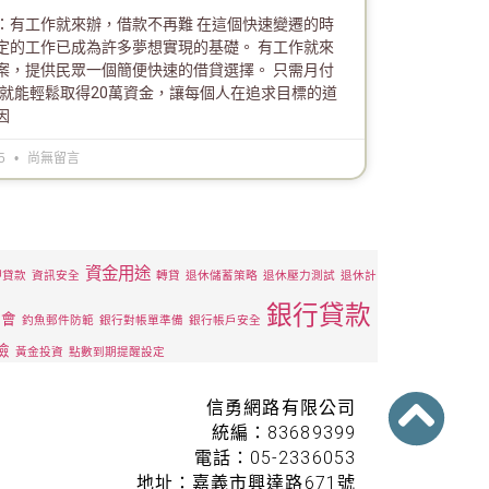
：有工作就來辦，借款不再難 在這個快速變遷的時
定的工作已成為許多夢想實現的基礎。 有工作就來
案，提供民眾一個簡便快速的借貸選擇。 只需月付
起，就能輕鬆取得20萬資金，讓每個人在追求目標的道
因
25
尚無留言
資金用途
押貸款
資訊安全
轉貸
退休儲蓄策略
退休壓力測試
退休計
銀行貸款
管會
釣魚郵件防範
銀行對帳單準備
銀行帳戶安全
險
黃金投資
點數到期提醒設定
信勇網路有限公司
統編：83689399
電話：05-2336053
地址：嘉義市興達路671號