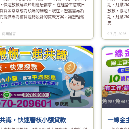
，快速放款解決短期應急需求。 在經營生意或日
期、月繳2
貨資金常常成為頭痛的難題。現在，您無需再為
放款，協助您
們提供專為補貨週轉設計的貸款方案，讓您輕鬆
期，月繳2
。
支
尚無留言
9 7 月, 2026
共識，快速審核小額貸款
一線金