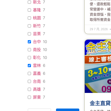
新北
7
便、還款輕鬆
常營運中，補
基隆
7
資金煩惱，我
桃園
7
取得所需資金
新竹
7
29 7 月, 2026
苗栗
7
台中
10
南投
10
彰化
10
雲林
6
嘉義
6
台南
6
高雄
7
屏東
7
金主直貸