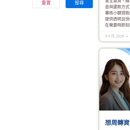
金主直貸，線
重置
搜尋
息與還款方式
審核小額貸款
提供透明且快
在需要時即刻
9 6 月, 2026
想周轉資