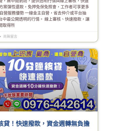
營，無中間剝削，提供透明行情與線上審核，快速
萬方案彈性還款，免押免保免照會，工作者可享更多
主自營服務優勢 一線金主自營，省去仲介或平台抽
台中最公開透明的行情。 線上審核、快速撥款，讓
間取得所
尚無留言
鐘核貸！快速撥款，資金週轉無負擔