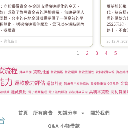
：立即獲得資金 在金融市場快速變化的今天，
讓夢想起飛
款」成為了急需資金者的理想選擇。 無論是個人
代，擁有穩
周轉，台中的在地金融機構提供了一個高效的平
辦的借款方
程簡化。 透過快速審件服務，您可以在短時間內
2525元
，擺脫資
路上，不會
尚無留言
26 12 月, 20
1
2
3
4
5
款流程
貸款用途
貸款準備
貸款誤區
貸款選擇
貸款靈活性
資料誠實申報
資產抵
能力
還款能力評估
還款計劃
金
醫療費用應急借款
醫療險重複投保風險
隱藏費用
高利率貸款
高利貸風
款帳戶
電子帳單整理
電子簽約服務
非法貸款公司
首頁
所有廣告
知識分享
關於我們
Q&A 小額借款