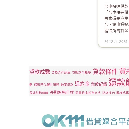
台中快速借款
「台中快速借
需求還是商業
台，讓申貸過
獲得所需資金
26 12 月, 2025
貸
貸款條件
貸款成數
貸款文件清單
貸款新手教學
還款
違約金
還款紀錄
劃
通膨時代理財策略
過度借款
長期財務目標
長期財務健康
閒置資金投資方法
防詐技巧
階梯式專