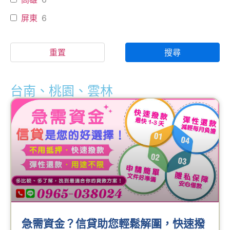
屏東
6
重置
搜尋
台南、桃園、雲林
急需資金？信貸助您輕鬆解圍，快速撥