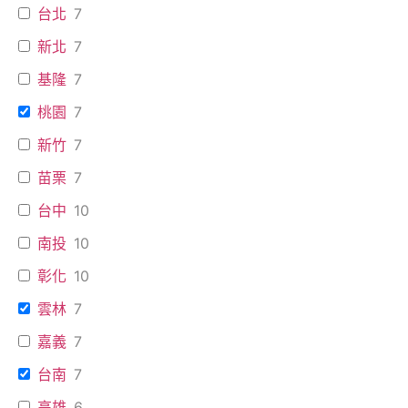
台北
7
新北
7
基隆
7
桃園
7
新竹
7
苗栗
7
台中
10
南投
10
彰化
10
雲林
7
嘉義
7
台南
7
高雄
6