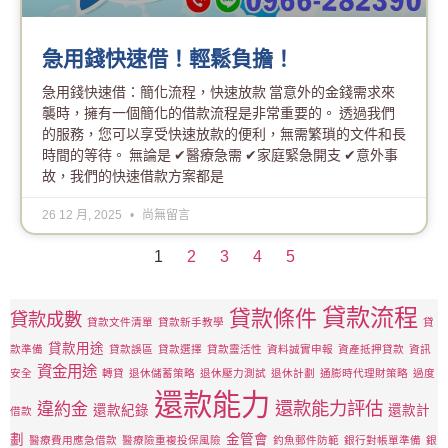
急用錢快速借！輕鬆負擔！
急用錢快速借：簡化流程，快速放款 當意外的金錢需求來
襲時，擁有一個簡化的借款流程是非常重要的。 透過我們
的服務，您可以享受快速放款的便利，無需繁瑣的文件和長
時間的等待。 無論是 ✔醫療急需 ✔家庭緊急開支 ✔意外事
故，我們的快速借款方案都是
26 12 月, 2025
尚無留言
1
2
3
4
5
貸款流程
貸款條件
貸款成數
貸款文件清單
貸款新手教學
貸
貸款用途
款準備
貸款誤區
貸款選擇
貸款靈活性
資料誠實申報
資產抵押貸款
資訊
資金用途
安全
轉貸
退休儲蓄策略
退休壓力測試
退休計劃
通膨時代理財策略
過度
還款能力
還款能力評估
違約金
還款紀錄
還款計
借款
劃
金管會
醫療費用應急借款
醫療險重複投保風險
釣魚郵件防範
銀行對帳單準備
銀