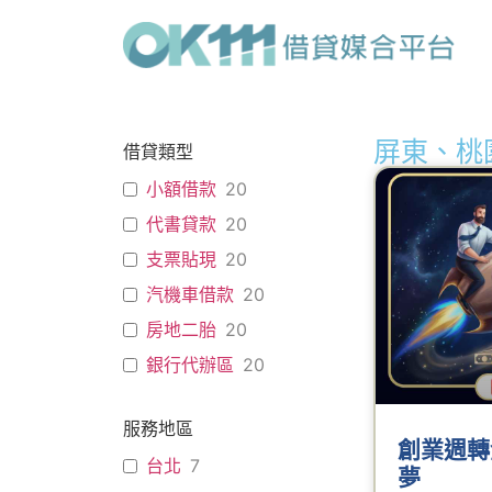
屏東、桃
借貸類型
小額借款
20
代書貸款
20
支票貼現
20
汽機車借款
20
房地二胎
20
銀行代辦區
20
服務地區
創業週轉
台北
7
夢