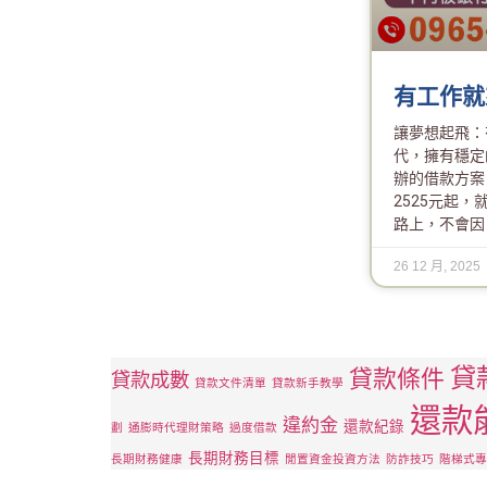
有工作就
讓夢想起飛：
代，擁有穩定
辦的借款方案
2525元起
路上，不會因
26 12 月, 2025
貸
貸款條件
貸款成數
貸款文件清單
貸款新手教學
還款
違約金
還款紀錄
劃
通膨時代理財策略
過度借款
長期財務目標
長期財務健康
閒置資金投資方法
防詐技巧
階梯式專