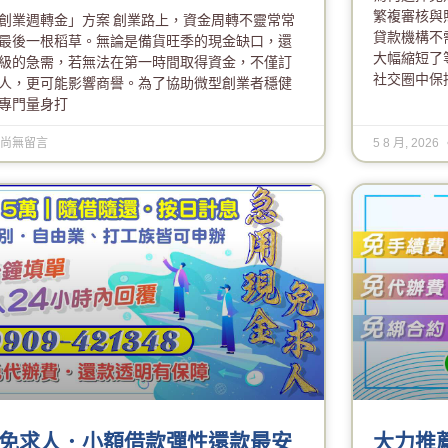
繁複審核與
創業週轉金」方案 創業路上，資金周轉不靈常常
貸款機構不
最後一根稻草。無論是備貨旺季的現金缺口，還
大幅縮短了
級的急需，若無法在第一時間取得資金，不僅訂
社交圈中保
人，更可能影響商譽。為了協助微型創業者穩健
專門量身打
尚無留言
5 8 月, 2026
免求人．小額借款彈性還款最安
大力推