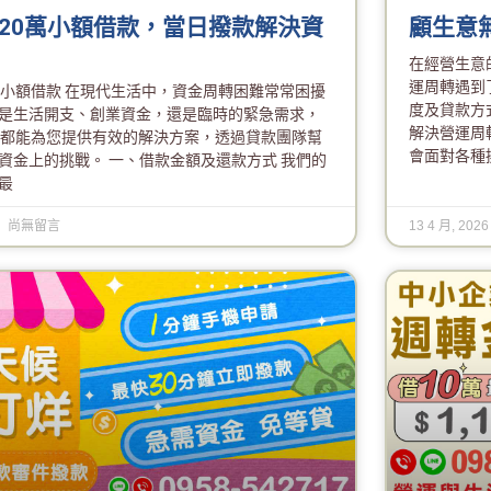
20萬小額借款，當日撥款解決資
顧生意
在經營生意
運周轉遇到
萬小額借款 在現代生活中，資金周轉困難常常困擾
度及貸款方
是生活開支、創業資金，還是臨時的緊急需求，
解決營運周
款都能為您提供有效的解決方案，透過貸款團隊幫
會面對各種
資金上的挑戰。 一、借款金額及還款方式 我們的
最
尚無留言
13 4 月, 202