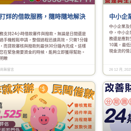
打烊的借款服務，隨時隨地解決
中小企
中小企業及
中，中小企
務支持24小時借款審件與撥款。無論是日間還是
務還是應對
過手機輕鬆申請，整個過程迅速高效。只需1分鐘
10萬，最
，而貸款審核與撥款則最快30分鐘內完成。這樣
現金流的情
您在緊急需要資金的時候，能夠立即獲得幫助。
明瞭
尚無留言
26 12 月, 20