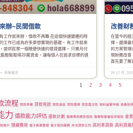
來辦~民間借款
改善財
有工作就來辦，借款不再難 在這個快速變遷的時
在當今的經
的工作已成為許多夢想實現的基礎。 有工作就來
擇。選擇最
，提供民眾一個簡便快速的借貸選擇。 只需月付
的方案管理
，就能輕鬆取得20萬資金，讓每個人在追求目標的道
現財務改善
首先要了解
尚無留言
26 12 月, 20
1
2
3
4
5
款流程
貸款用途
貸款準備
貸款誤區
貸款選擇
貸款靈活性
資料誠實申報
資產抵
能力
還款能力評估
還款計劃
金
醫療費用應急借款
醫療險重複投保風險
隱藏費用
高利率貸款
高利貸風
款帳戶
電子帳單整理
電子簽約服務
非法貸款公司