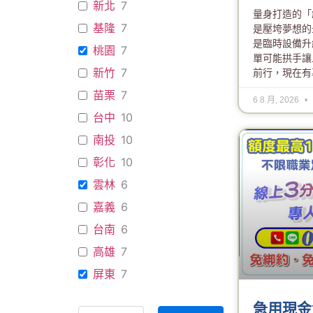
新北
7
量身打造的「
基隆
7
是壓垮夢想的
是臨時設備升
桃園
7
單可能拱手讓
新竹
7
前行，現在有
苗栗
7
6 8 月, 2026
台中
10
南投
10
彰化
10
雲林
6
嘉義
6
台南
6
高雄
7
屏東
7
急用現金