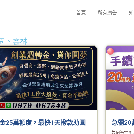
首頁
所有廣告
知
園、雲林
金25萬額度，最快1天撥款助圓
急需2
為何選擇免