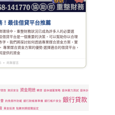
務！最佳借貸平台推薦
濟環境中，重整財務狀況已成為許多人的必要選
佳借貸平台是一個重要的決策，可以幫助你以合理
赤字。我們將探討如何透過專業媒合資金方案，實
。 專業媒合資金方案的優勢 選擇適合的借貸平台，
其提供的資金
25
尚無留言
資金用途
押貸款
資訊安全
轉貸
退休儲蓄策略
退休壓力測試
退休計
銀行貸款
管會
釣魚郵件防範
銀行對帳單準備
銀行帳戶安全
險
黃金投資
點數到期提醒設定