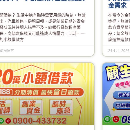
金需求
額借款？ 生活中總有臨時需要用錢的時刻，無論
在當今的金
出、汽車維修、房租周轉，或是創業初期的資金
途徑。無論
發狀況往往讓人措手不及。向銀行貸款程序繁
款方案至關
長，向親友借錢又可能造成人情壓力。此時，一
品：總金額1
的小額借款方
麼選擇這款
尚無留言
24 4 月, 202