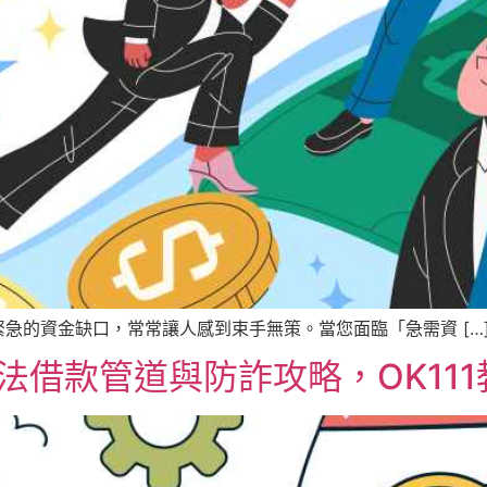
急的資金缺口，常常讓人感到束手無策。當您面臨「急需資 […
法借款管道與防詐攻略，OK11