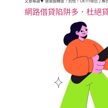
文章導讀▼ 急需週轉金？別慌！OK111帶您了
網路借貸陷阱多．杜絕