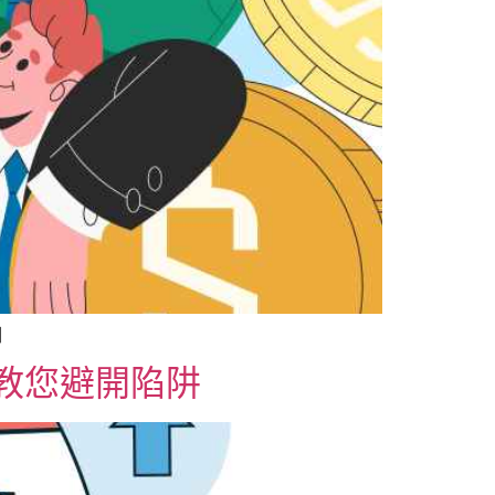
]
1教您避開陷阱