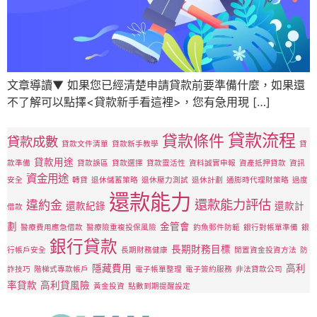
文章導讀▼ 如果您已經清楚申請貸款前要準備什麼，如果還
不了解可以點擇<貸款新手看這裡>，您有急用現 […]
貸款流程
貸款條件
貸款成數
貸款文件清單
貸款新手教學
貸
貸款用途
款準備
貸款誤區
貸款選擇
貸款靈活性
資料誠實申報
資產抵押貸款
資訊
資金用途
安全
轉貸
退休儲蓄策略
退休壓力測試
退休計劃
通膨時代理財策略
過度
還款能力
還款能力評估
違約金
還款紀錄
還款計
借款
劃
金管會
醫療費用應急借款
醫療險重複投保風險
釣魚郵件防範
銀行對帳單準備
銀
銀行貸款
長期財務目標
行帳戶安全
長期財務健康
閒置資金投資方法
防
隱藏費用
高利
詐技巧
階梯式專款帳戶
電子帳單整理
電子簽約服務
非法貸款公司
率貸款
高利貸風險
黃金投資
點數到期提醒設定