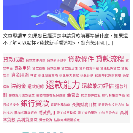
文章導讀▼ 如果您已經清楚申請貸款前要準備什麼，如果還
不了解可以點擇<貸款新手看這裡>，您有急用現 […]
貸款流程
貸款條件
貸款成數
貸款文件清單
貸款新手教學
貸
貸款用途
款準備
貸款誤區
貸款選擇
貸款靈活性
資料誠實申報
資產抵押貸款
資訊
資金用途
安全
轉貸
退休儲蓄策略
退休壓力測試
退休計劃
通膨時代理財策略
過度
還款能力
還款能力評估
違約金
還款紀錄
還款計
借款
劃
金管會
醫療費用應急借款
醫療險重複投保風險
釣魚郵件防範
銀行對帳單準備
銀
銀行貸款
長期財務目標
行帳戶安全
長期財務健康
閒置資金投資方法
防
隱藏費用
高利
詐技巧
階梯式專款帳戶
電子帳單整理
電子簽約服務
非法貸款公司
率貸款
高利貸風險
黃金投資
點數到期提醒設定