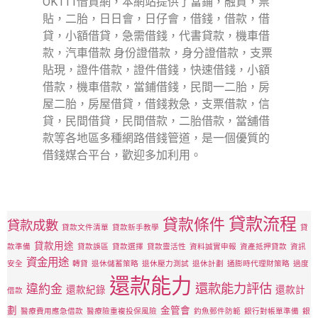
OK111借貸網，本網站提供了當鋪，融資，票
貼，二胎，日日會，日仔會，借錢，借款，借
貸，小額借貸，急需借錢，代書貸款，機車借
款，汽車借款 身份證借款，身分證借款，支票
貼現，證件借款，證件借錢，快速借錢，小額
借款，機車借款，當鋪借錢，民間一二胎，房
屋二胎，房屋借貸，借錢救急，支票借款，信
貸，民間借貸，民間借款，二胎借款，當舖借
款等各地區多種網路借錢管道，是一個優質的
借錢媒合平台，歡迎多加利用。
貸款流程
貸款條件
貸款成數
貸款文件清單
貸款新手教學
貸
貸款用途
款準備
貸款誤區
貸款選擇
貸款靈活性
資料誠實申報
資產抵押貸款
資訊
資金用途
安全
轉貸
退休儲蓄策略
退休壓力測試
退休計劃
通膨時代理財策略
過度
還款能力
還款能力評估
違約金
還款紀錄
還款計
借款
劃
金管會
醫療費用應急借款
醫療險重複投保風險
釣魚郵件防範
銀行對帳單準備
銀