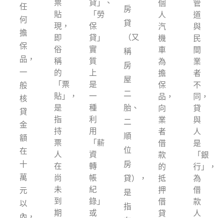
票
貸」、
個
管
任
房
貼
「勞
人
道
何
貸
現，
保
汽
與
擔
（又
即
貸」
機
民
保
俗
實
車
間
稱
品，
稱
質
為
業
房
一
的
上
擔
者
屋
「票
是
保
不
般
二
貼」，
一
品，
同，
核
是
種
胎、
向
貸
貸
指
利
業
與
二
金
持
用
者
人
順
額
票
「薪
借
是
位
在
人
資
款
「銀
十
房
在
轉
的
行」，
萬
尚
帳
貸），
抵
為
未
紀
押
借
元
是
到
錄」
借
款
以
指
期
或
貸
人
內，