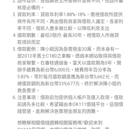
證件提供：各個廣告主所需條件皆有不同，但證件審
核是必備的。
貸款利率：貸款年利率1.88%-18%，需視借款所提供
條件有所不同，再由借款商家與借款人議定，各家利
率不同，借款人應多做比較，以降低利息支出
還款期數：最低3個月-最長30年，視借款人所做貸
款項目而定
借款範例：陳小姐因為急需現金30萬，而本身有一
部2012年賓士C180之車輛，透過本網站取得與借款
商家聯繫，在審核通過後，當天以還款期為5年，開
辦手續費為新台幣6,000元，總費用年百分率為
5.83%，等於每月還款額度應為新台幣5,662元，而
總還款額則為新台幣339,677元，終於解決陳小姐的
救急需求。
注意事項：借款前勿提供個人帳戶及匯入款項，借款
前請先多比較。希望藉由本OK111借錢平台，這個借
錢管道，能夠解決急需現金朋友的困難。
想瞭解相關借錢週轉相關服務嗎?歡迎來到