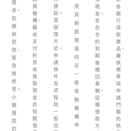
需
資
貸
用
現
各
求，
機
款，
金，
銀
其
如
構，
其
並
行
剩
繳
藉
辦
在
貸
餘
納
由
理
合
款
價
支
方
約
產
罰
付
式、
值
到
品、
款、
利
申
期
審
向
緊
息
請
後
核
急
另
來
條
贖
標
維
一
換
件
回
準
修
家
取
及
車
與
等。
現
流
輛。
申
金
小
金
程
這
請
融
的
與
種
門
額
機
短
一
借
檻
借
構
期
般
款
的
款
申
借
信
方
熟
的