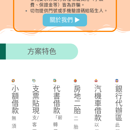
費、保證金等）皆為詐騙。
切勿提供門號或手機驗證碼給陌生人。
關於我們 ▶︎
方案特色
小
支
代
房
汽
銀
額
票
書
地
機
行
借
貼
借
二
車
代
款
現
款
胎
借
辦
款
區
支/
「薪
無
二
客
轉
以
此
須
胎