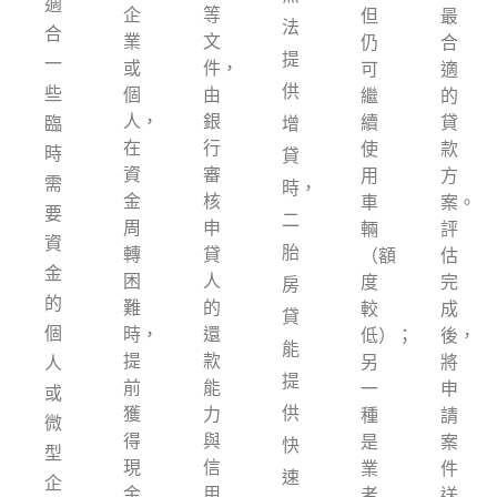
適
企
等
但
最
法
合
業
文
仍
合
提
一
或
件，
可
適
供
些
個
由
繼
的
人，
銀
續
貸
臨
增
在
行
使
款
時
貸
資
審
用
方
需
時，
金
核
車
案。
要
二
周
申
輛
評
資
胎
轉
貸
（額
估
金
困
人
度
完
房
的
難
的
較
成
貸
個
時，
還
低）；
後，
能
提
款
另
將
人
提
前
能
一
申
或
供
獲
力
種
請
微
得
與
是
案
快
型
現
信
業
件
速
企
金
用
者
送