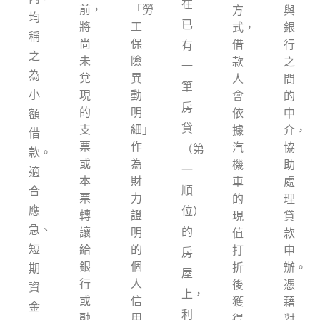
在
前，
「勞
方
與
均
已
將
工
式，
銀
稱
尚
保
借
行
有
之
未
險
款
之
一
為
兌
異
人
間
筆
小
現
動
會
的
房
的
明
依
中
額
貸
支
細」
據
介，
借
票
作
汽
協
（第
款。
或
為
機
助
一
適
本
財
車
處
順
合
票
力
的
理
應
位）
轉
證
現
貸
急、
的
讓
明
值
款
短
給
的
打
申
房
銀
個
折
辦。
期
屋
行
人
後
憑
資
上，
或
信
獲
藉
金
利
融
用
得
對