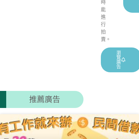
時
能
進
行
拍
賣。
瀏
覽
廣
告
推薦廣告