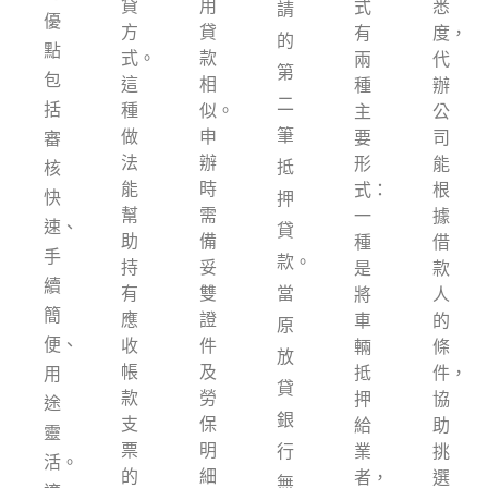
貸
用
式
悉
請
優
方
貸
有
度，
的
點
式。
款
兩
代
第
包
這
相
種
辦
二
括
種
似。
主
公
筆
做
申
要
司
審
法
辦
形
能
抵
核
能
時
式：
根
快
押
幫
需
一
據
速、
貸
助
備
種
借
手
款。
持
妥
是
款
續
有
雙
當
將
人
簡
應
證
車
的
原
便、
收
件
輛
條
放
帳
及
抵
件，
用
貸
款
勞
押
協
途
銀
支
保
給
助
靈
票
明
行
業
挑
活。
的
細
者，
選
無