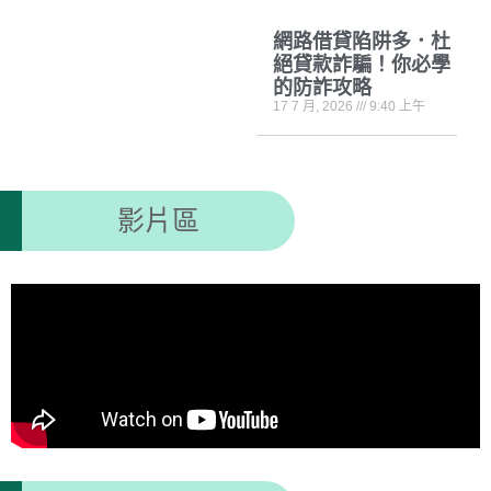
網路借貸陷阱多．杜
絕貸款詐騙！你必學
的防詐攻略
17 7 月, 2026
9:40 上午
影片區