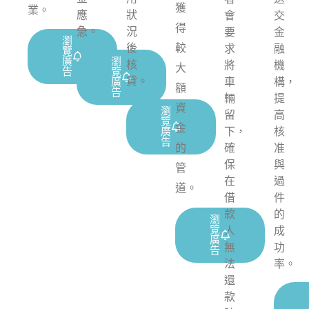
獲
業。
應
狀
會
交
得
急。
況
要
金
瀏
後
較
求
融
覽
廣
瀏
核
將
機
大
告
覽
貸。
車
構，
廣
額
告
輛
提
資
瀏
留
高
覽
金
下，
核
廣
告
的
確
准
保
與
管
在
過
道。
借
件
款
的
瀏
覽
人
成
廣
無
功
告
法
率。
還
款